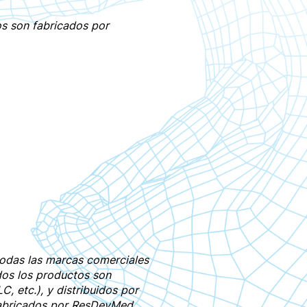
os
son fabricados por
 todas las marcas comerciales
odos los productos son
C, etc.), y distribuidos por
fabricados por ResDevMed