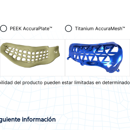
PEEK AccuraPlate™
Titanium AccuraMesh™
ibilidad del producto pueden estar limitadas en determinad
siguiente información