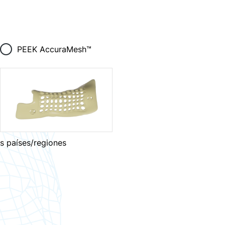
PEEK AccuraMesh™
os países/regiones