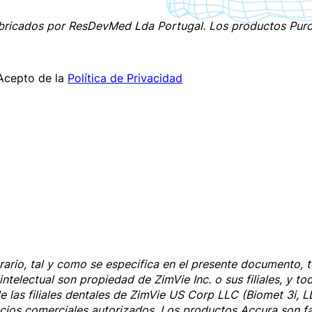
bricados por
ResDevMed Lda Portugal
. Los
productos Pur
Acepto de la
Política de Privacidad
trario, tal y como se especifica en el presente documento,
ntelectual son propiedad de ZimVie Inc. o sus filiales, y t
e las filiales dentales de ZimVie US Corp LLC (Biomet 3i, LL
cios comerciales autorizados. Los productos Accura son 