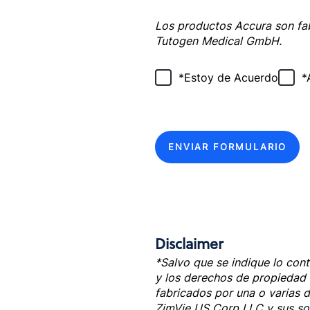
Los
productos Accura
son fa
Tutogen Medical GmbH
.
*Estoy de Acuerdo
*
ENVIAR FORMULARIO
Disclaimer
*Salvo que se indique lo con
y los derechos de propiedad i
fabricados por una o varias d
ZimVie US Corp LLC y sus so