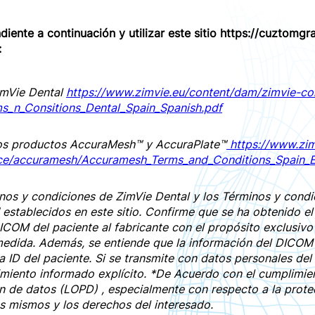
ndiente a continuación y utilizar este sitio https://cuztomg
:
imVie Dental
https://www.zimvie.eu/content/dam/zimvie-co
ms_n_Consitions_Dental_Spain_Spanish.pdf
os productos AccuraMesh™ y AccuraPlate™
https://www.zim
ice/accuramesh/Accuramesh_Terms_and_Conditions_Spain_E
nos y condiciones de ZimVie Dental y los Términos y condi
stablecidos en este sitio. Confirme que se ha obtenido el
ICOM del paciente al fabricante con el propósito exclusivo
edida. Además, se entiende que la información del DICOM 
 ID del paciente. Si se transmite con datos personales del p
miento informado explícito. *De Acuerdo con el cumplimien
ión de datos (LOPD) , especialmente con respecto a la prot
os mismos y los derechos del interesado.