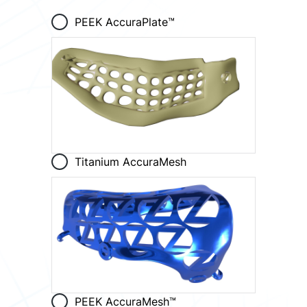
PEEK AccuraPlate™
Titanium AccuraMesh
PEEK AccuraMesh™