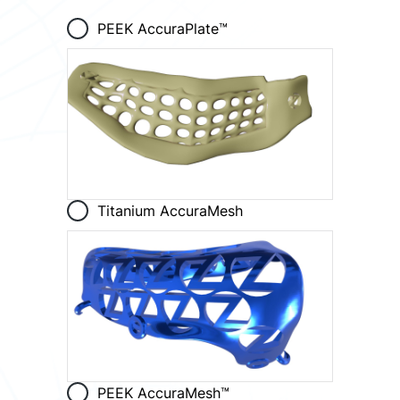
PEEK AccuraPlate™
Titanium AccuraMesh
PEEK AccuraMesh™